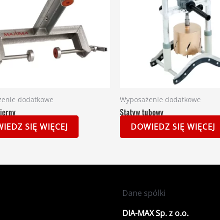
enie dodatkowe
Wyposażenie dodatkowe
cierny
Statyw tubowy
IEDZ SIĘ WIĘCEJ
DOWIEDZ SIĘ WIĘCEJ
Dane spólki
DIA-MAX Sp. z o.o.