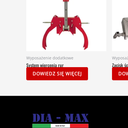
Wyposażenie dodatkowe
Wyposaż
System wiercenia rur
Zacisk ś
DOWIEDZ SIĘ WIĘCEJ
DOW