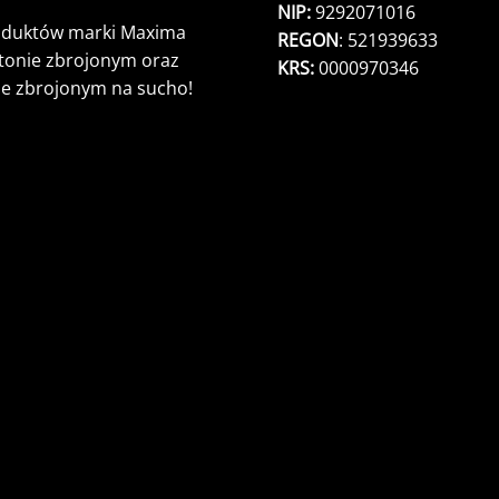
NIP:
9292071016
roduktów marki Maxima
REGON
: 521939633
etonie zbrojonym oraz
KRS:
0000970346
ie zbrojonym na sucho!