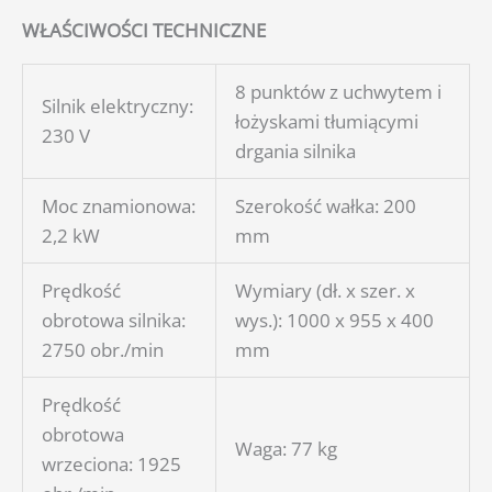
WŁAŚCIWOŚCI TECHNICZNE
8 punktów z uchwytem i
Silnik
elektryczny:
łożyskami tłumiącymi
23
0
V
drgania silnika
Moc
znamionowa
:
Szerokość
wałka
:
20
0
2,2
kW
mm
Prędkość
Wymiary (dł. x szer. x
obrotowa
silnika:
wys.): 1000 x 955 x 400
275
0 obr./min
mm
Prędkość
obrotowa
Waga
:
77
kg
wrzeciona: 1925