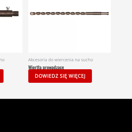
cho
Akcesoria do wiercenia na sucho
Wiertła prowadzące
DOWIEDZ SIĘ WIĘCEJ