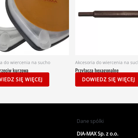
ia do wiercenia na sucho
Akcesoria do wiercenia na su
rzeciw kurzowa
Przyłącza hexagonalne
IEDZ SIĘ WIĘCEJ
DOWIEDZ SIĘ WIĘCEJ
Dane spólki
DIA-MAX Sp. z o.o.