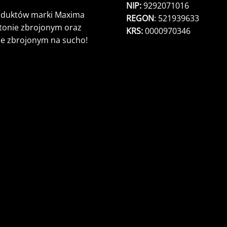
NIP:
9292071016
roduktów marki Maxima
REGON
: 521939633
etonie zbrojonym oraz
KRS:
0000970346
ie zbrojonym na sucho!