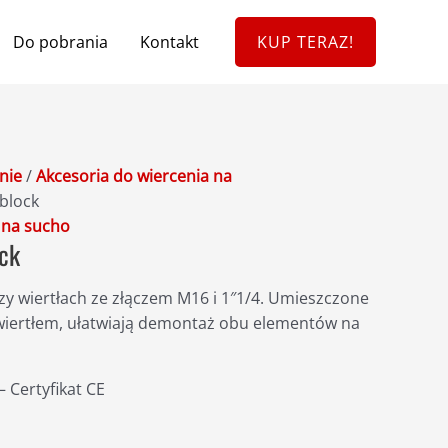
Do pobrania
Kontakt
KUP TERAZ!
nie
/
Akcesoria do wiercenia na
iblock
 na sucho
ock
zy wiertłach
ze
złączem
M16 i 1″1/4. Umieszczone
wiertłem
,
ułatwiają
demontaż
obu
elementów
na
Certyfikat CE