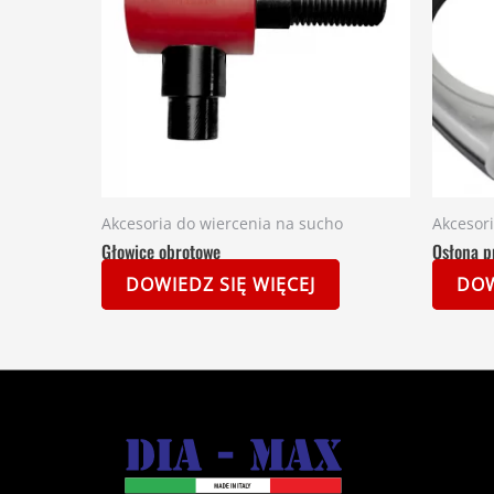
Akcesoria do wiercenia na sucho
Akcesor
Głowice obrotowe
Osłona p
DOWIEDZ SIĘ WIĘCEJ
DOW