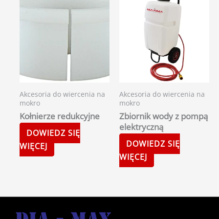
Akcesoria do wiercenia na
Akcesoria do wiercenia na
mokro
mokro
Kołnierze redukcyjne
Zbiornik wody z pompą
elektryczną
DOWIEDZ SIĘ
DOWIEDZ SIĘ
WIĘCEJ
WIĘCEJ