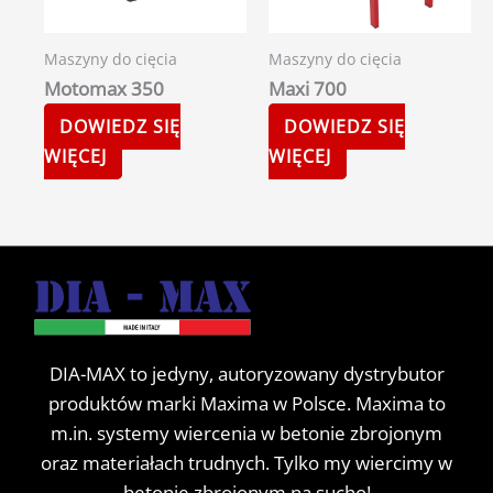
Maszyny do cięcia
Maszyny do cięcia
Motomax 350
Maxi 700
DOWIEDZ SIĘ
DOWIEDZ SIĘ
WIĘCEJ
WIĘCEJ
DIA-MAX to jedyny, autoryzowany dystrybutor
produktów marki Maxima w Polsce. Maxima to
m.in. systemy wiercenia w betonie zbrojonym
oraz materiałach trudnych. Tylko my wiercimy w
betonie zbrojonym na sucho!