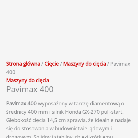
Strona główna
/
Cięcie
/
Maszyny do cięcia
/ Pavimax
400
Maszyny do cięcia
Pavimax 400
Pavimax
400
wyposażony w
tarczę
diamentową
o
średnicy
400
mm
i
silnik
Honda
GX-270
pull-start
.
Głębokość
cięcia
14,5
cm
sprawia
,
że
idealnie
nadaje
się
do
stosowania
w
budownictwie
lądowym i
drogowym
. Solidny i stabilny, dzięki krótkiemu