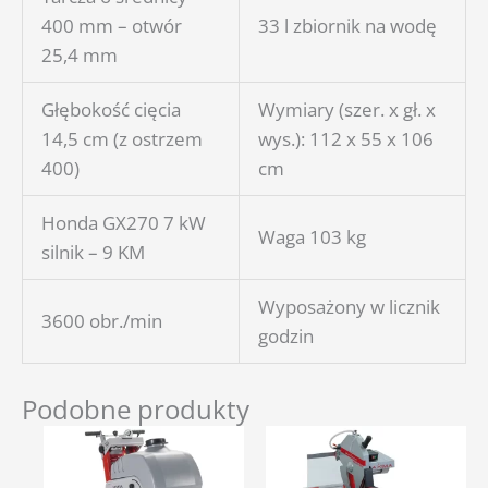
400 mm – otwór
33 l zbiornik na wodę
25,4 mm
Głębokość cięcia
Wymiary (szer. x gł. x
14,5 cm (z ostrzem
wys.): 112 x 55 x 106
400)
cm
Honda GX270 7 kW
Waga 103 kg
silnik – 9 KM
Wyposażony w licznik
3600 obr./min
godzin
Podobne produkty