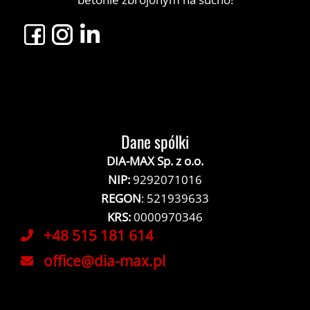
Dane spólki
DIA-MAX Sp. z o.o.
NIP:
9292071016
REGON
: 521939633
KRS:
0000970346
+48 515 181 614
office@dia-max.pl