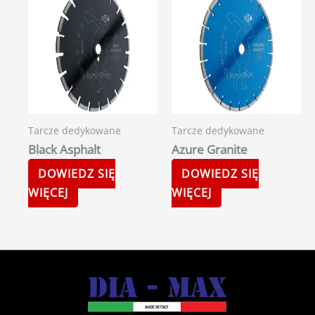
Tarcze dedykowane
Tarcze dedykowane
Black Asphalt
Azure Granite
DOWIEDZ SIĘ
DOWIEDZ SIĘ
WIĘCEJ
WIĘCEJ