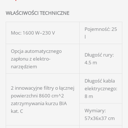
WŁAŚCIWOŚCI TECHNICZNE
Pojemność: 25
Moc: 1600 W–230 V
l
Opcja automatycznego
Długość rury:
zapłonu z elektro-
4.5 m
narzędziem
Długość kabla
2 innowacyjne filtry o łącznej
elektrycznego:
powierzchni 8600 cm^2
8 m
zatrzymywania kurzu BIA
Wymiary:
kat. C
57x36x37 cm